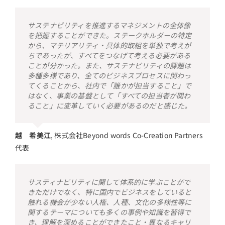
サステナビリティを推進するマネジメントの全体像
を把握することができた。ステークホルダーの特定
から、マテリアリティ・具体的取組を単独で考えが
ちであったが、すべてをつなげて考える必要がある
ことが分かった。また、サステナビリティの課題は
多種多様であり、全てのビジネスプロセスに関わっ
てくることから、社内で「誰かが担当すること」で
はなく、事業の基盤として「すべての担当者が関わ
ること」に変革していく必要があるのだと感じた。
越 希美江
,
株式会社Beyond words Co-Creation Partners
代表
サスティナビリティに関して体系的に学ぶことがで
きただけでなく、特に国内でビジネスをしていると
触れる機会が少ない人権、人種、文化の多様性等に
関するテーマについても多くの事例や知識を習得で
き、理解を深めることができたこと・異なるキャリ