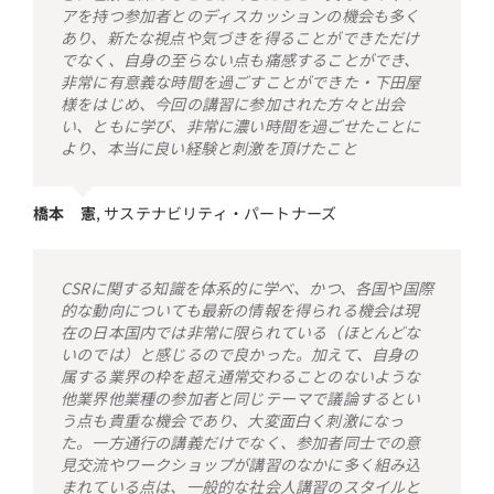
アを持つ参加者とのディスカッションの機会も多く
あり、新たな視点や気づきを得ることができただけ
でなく、自身の至らない点も痛感することができ、
非常に有意義な時間を過ごすことができた・下田屋
様をはじめ、今回の講習に参加された方々と出会
い、ともに学び、非常に濃い時間を過ごせたことに
より、本当に良い経験と刺激を頂けたこと
橋本 憲
,
サステナビリティ・パートナーズ
CSRに関する知識を体系的に学べ、かつ、各国や国際
的な動向についても最新の情報を得られる機会は現
在の日本国内では非常に限られている（ほとんどな
いのでは）と感じるので良かった。加えて、自身の
属する業界の枠を超え通常交わることのないような
他業界他業種の参加者と同じテーマで議論するとい
う点も貴重な機会であり、大変面白く刺激になっ
た。一方通行の講義だけでなく、参加者同士での意
見交流やワークショップが講習のなかに多く組み込
まれている点は、一般的な社会人講習のスタイルと