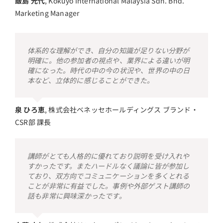
飯島 光代
,
Kokuyo International Malaysia Sdn. Bhd.
Marketing Manager
体系的な理解ができ、自分の知識が足りない分野が
明確に。他の参加者の視点や、業界による違いが明
確になった。時代の中の今の状況や、世界の中の日
本など、立体的に感じることができた。
泉 ひろ恵
,
株式会社ベネッセホールディングス ブランド・
CSR部 課長
講師がとても人格的に優れており説明を受け入れや
すかったです。またハードルなく議論に皆が参加し
ており、双方向でコミュニケーションを多くとれる
ことが非常に有益でした。事例や外部ゲスト講師の
話も非常に興味深かったです。