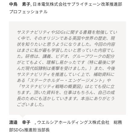
中鳥 素子
,
日本電気株式会社サプライチェーン改革推進部
プロフェッショナル
サステナビリティやSDGsに関する書籍を勉強してい
く中で、そのオリジンである英国や世界の歴史、現
状を知りたいと思うようになりました。今回の内容
はまさに私が最も学習したいと思っていた内容でし
た。研修は、講義、ビデオ、グループワークの配分
がとてもよく、理解し易かったです（特に最後に学
んだ現代奴隷制は衝撃を受けました。）また、今後
サステナビリティを推進していく上で、補助資料に
ある「ステークホルダー・エンゲージメント」や
「サステナビリティ戦略の概要図」はとても役に立
ちます。頂いた資料を、仕事はもちろん、自己の成
長のためにも活かしていきます。本当にありがとう
ございました。
渡邉 幸子
,
ウエルシアホールディングス株式会社 総務
部SDGs推進担当部長