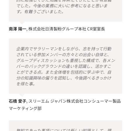
でした。今後の業務に大いに参考になると思いま
す。有難うございました。
南澤 陽一
,
株式会社日清製粉グループ本社 CR室室長
企業内でサラリーマンをしながら、志を持って行動
されている参加メンバーの方々との出会い自体と、
グループディスカッションも重視した構成で、各メン
バーのバックグラウンドの違いを認識し、活かすこ
とができる点。また全体増を包括的に学ぶ中で、自
分の知識興味の偏りを認知し、今後調べるきっかけ
を得た事。
石橋 愛子
,
スリーエム ジャパン株式会社コンシューマー製品
マーケティング部
無知であった事項については新しい知識として、理