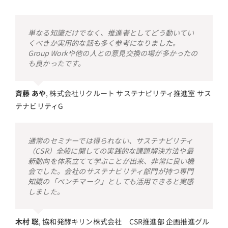
単なる知識だけでなく、推進者としてどう動いてい
くべきか実用的な話も多く参考になりました。
Group Workや他の人との意見交換の場が多かったの
も良かったです。
斉藤 あや
,
株式会社リクルート サステナビリティ推進室 サス
テナビリティG
通常のセミナーでは得られない、サステナビリティ
（CSR）全般に関しての実践的な課題解決方法や最
新動向を体系立てて学ぶことが出来、非常に良い機
会でした。会社のサステナビリティ部門が持つ専門
知識の「ベンチマーク」としても活用できると実感
しました。
木村 聡
,
協和発酵キリン株式会社 CSR推進部 企画推進グル