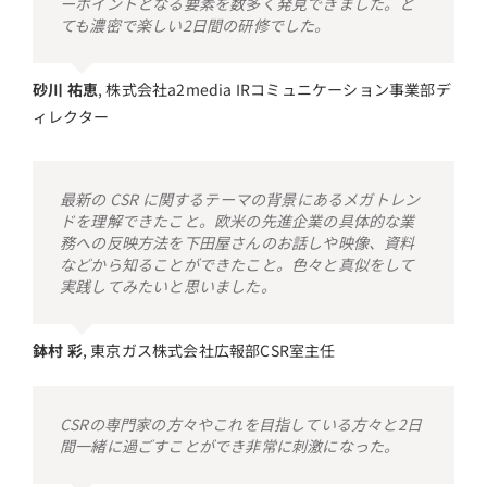
ーポイントとなる要素を数多く発見できました。と
ても濃密で楽しい2日間の研修でした。
砂川 祐恵
,
株式会社a2media IRコミュニケーション事業部デ
ィレクター
最新の CSR に関するテーマの背景にあるメガトレン
ドを理解できたこと。欧米の先進企業の具体的な業
務への反映方法を下田屋さんのお話しや映像、資料
などから知ることができたこと。色々と真似をして
実践してみたいと思いました。
鉢村 彩
,
東京ガス株式会社広報部CSR室主任
CSRの専門家の方々やこれを目指している方々と2日
間一緒に過ごすことができ非常に刺激になった。