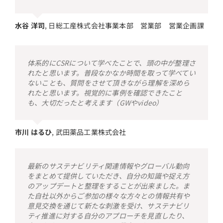
水谷 洋司
,
日総工産株式会社事業本部 営業部 営業企画課
体系的にCSRについて学べたことで、頭の中が整理さ
れたと思います。普段なかなか時間を取って学べてい
ないことも、質問をさせて頂きながら理解を深めら
れたと思います。視覚的に事例を確認できたこと
も、大切だったと考えます（GWやvideo）
市川 はるひ
,
武田薬品工業株式会社
最新のサステナビリティ関連情報やグローバル動向
をまとめて提供していただき、自分の知識や捉え方
のアップデートと整理をすることが出来ました。ま
た自社以外からご参加の様々な方々との情報共有や
意見交換を通じて新たな刺激を受け、サステナビリ
ティ推進に対する自分のアプローチを見直したり、