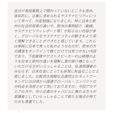
自分が普段業務上で関わっていないところも含め、
体系的に、企業に求められるサステナビリティにつ
いて学べて、大変勉強になりました。特に日本と欧
州の社会的背景の違いや、欧米の事例紹介（動画、
サステナビリティレポート等）が知らない内容が多
く、グローバルなサステナビリティの動きをより深
く理解できることができたと感じています。これら
は単純に日本で育った私のようなものが、欧米の方
の講演をオンラインで聴くだけでは気づかない内容
であり、下田屋様やゲストスピーカーの山崎様のよ
うな日本と欧州の違いを理解し真の架け橋となって
いただける方がいらっしゃることは、私達受講者の
みならず、日本社会にとっても非常に有益なことだと
感じました。比較的大規模な企業同士のネットワー
キングには日頃から国連グローバル・コンパクトの
分科会を活用させて頂いておりますが、今回アカデ
ミアの方や、中小企業のキャパビルに携わる方々が
受講者としていらっしゃることで新たな接点が持て
たのも貴重でした。