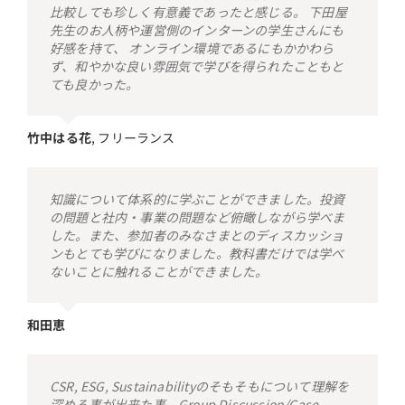
比較しても珍しく有意義であったと感じる。 下田屋
先生のお人柄や運営側のインターンの学生さんにも
好感を持て、 オンライン環境であるにもかかわら
ず、和やかな良い雰囲気で学びを得られたこともと
ても良かった。
竹中はる花
,
フリーランス
知識について体系的に学ぶことができました。投資
の問題と社内・事業の問題など俯瞰しながら学べま
した。また、参加者のみなさまとのディスカッショ
ンもとても学びになりました。教科書だけでは学べ
ないことに触れることができました。
和田恵
CSR, ESG, Sustainabilityのそもそもについて理解を
深める事が出来た事。Group Discussion/Case