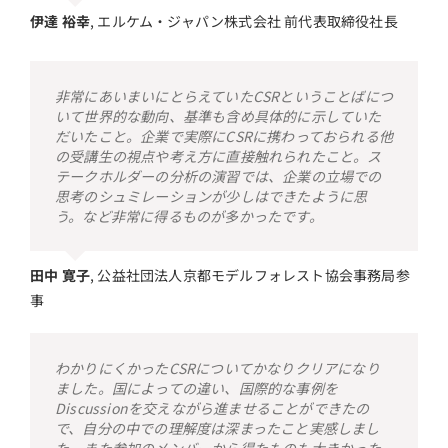
伊達 裕幸
,
エルケム・ジャパン株式会社 前代表取締役社長
非常にあいまいにとらえていたCSRということばにつ
いて世界的な動向、基準も含め具体的に示していた
だいたこと。企業で実際にCSRに携わっておられる他
の受講生の視点や考え方に直接触れられたこと。ス
テークホルダーの分析の演習では、企業の立場での
思考のシュミレーションが少しはできたように思
う。など非常に得るものが多かったです。
田中 寛子
,
公益社団法人京都モデルフォレスト協会事務局参
事
わかりにくかったCSRについてかなりクリアになり
ました。国によっての違い、国際的な事例を
Discussionを交えながら進ませることができたの
で、自分の中での理解度は深まったこと実感しまし