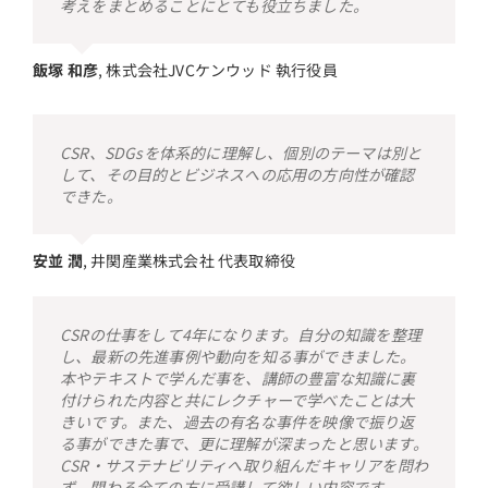
考えをまとめることにとても役立ちました。
飯塚 和彦
,
株式会社JVCケンウッド 執行役員
CSR、SDGsを体系的に理解し、個別のテーマは別と
して、その目的とビジネスへの応用の方向性が確認
できた。
安並 潤
,
井関産業株式会社 代表取締役
CSRの仕事をして4年になります。自分の知識を整理
し、最新の先進事例や動向を知る事ができました。
本やテキストで学んだ事を、講師の豊富な知識に裏
付けられた内容と共にレクチャーで学べたことは大
きいです。また、過去の有名な事件を映像で振り返
る事ができた事で、更に理解が深まったと思います。
CSR・サステナビリティへ取り組んだキャリアを問わ
ず、関わる全ての方に受講して欲しい内容です。