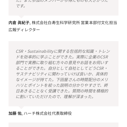
た。また参加のメンバーから得たものも大きかった
です。
内倉 眞紀子
,
株式会社白寿生科学研究所 営業本部付文化担当
広報ディレクター
CSR・Sustainabilityに関する包括的な知識・トレン
ドを効率的に学ぶことができた。実際に企業のCSR
部門で実務に取り組む方々の意見やお話をお伺いす
ることができた。自分として自社としてどうCSR・
サステナビリティに関わっていけば良いか、具体的
なイメージが持てた。下田屋さんの時間配分のメリ
ハリとポイントを絞った説明の分かりやすさで、終
日あきることなく受講できた。質問の時間を積極的
に割いていただけたので、理解が深まった。
加藤 佑
,
ハーチ株式会社代表取締役