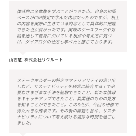
体系的に全体像を学ぶことができた点。自身の知識
ベースがCSR検定で学んだ内容だったのですが、机上
の内容を実際に生きている内容として具体的に把握
できた点が良かったです。実際のケースワークや対
話を通して自身に欠けている視点や考え方に気づ
け、ダイアログの仕方も学べたと感じております。
山西慧
,
株式会社リクルート
ステークホルダーの特定やマテリアリティの洗い出
しなど、サステナビリティを経営に統合する上で必
要なさまざまな手法を経験できたこと、新たな情報
をキャッチアップできたこと、異業種のものの見方
を知ることができたこと。この3点が、今回の研修で
得た大きな成果です。その後の課題も含め、サステ
ナビリティについて考え続ける濃厚な時間を過ごし
ました。