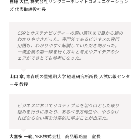
白藤 大仁
,
株式会社リンクコーポレイトコミュニケーション
ズ 代表取締役社長
CSRとサステナビリティーの深い意味まで目から鱗の
わかりやすさだった。専門外であるビジネスの専門
用語も、わかりやすく解説していただき助かった。
一流企業の第一線を行く方々と考えやアイデアのシ
ェアができとても参考になった。
山口 章
,
青森明の星短期大学 経理研究所所長 入試広報センタ
ー長 教授
ビジネスにおいてサステナブルを切り口とした取り
組みを行うにあたり、あるべき方向性や、やらなけ
ればならない事を体系的に学ぶことが出来た。
大喜多 一範
,
YKK株式会社 商品戦略室 室長