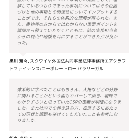
解しているつもりであった事項についてはその位置
づけと他の事項との関連性についてインプットする
ことができ、それらの体系的な理解が得られた。ま
た、書物等のみからではわからない重要ポイントを
講師から教えていただくとともに、他の実務担当者
からの視点や経験を耳にすることができた点が良か
った。
黒川 奈々
,
スクワイヤ外国法共同事業法律事務所エアクラフ
トファイナンス/コーポレートロー パラリーガル
体系的に学べたことはもちろん、人権などどの分野
に関わることかという面もカバーして頂き、曖昧で
わかりずらいと思っていたCSRの定義が明確になりま
した。また社内での巻き込み方、推進するにあたっ
ての現状と課題も挙げていただいたことも参考にな
りました。