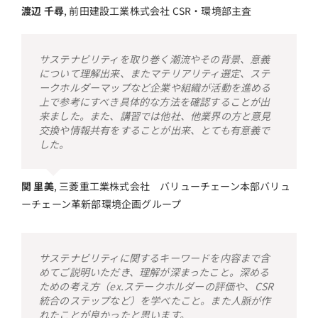
渡辺 千尋
,
前田建設工業株式会社 CSR・環境部主査
サステナビリティを取り巻く潮流やその背景、意義
について理解出来、またマテリアリティ選定、ステ
ークホルダーマップなど企業や組織が活動を進める
上で参考にすべき具体的な方法を確認することが出
来ました。また、講習では他社、他業界の方と意見
交換や情報共有をすることが出来、とても有意義で
した。
関 里美
,
三菱重工業株式会社 バリューチェーン本部バリュ
ーチェーン革新部環境企画グループ
サステナビリティに関するキーワードを内容まで含
めてご説明いただき、理解が深まったこと。深める
ための考え方（ex.ステークホルダーの評価や、CSR
統合のステップなど）を学べたこと。また人脈が作
れたことが良かったと思います。