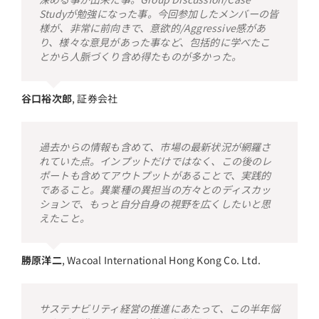
Studyが勉強になった事。今回参加したメンバーの皆
様が、非常に前向きで、意欲的/Aggressive感があ
り、様々な意見があった事など、包括的に学べたこ
とから人脈づくり含め得たものが多かった。
谷口裕次郎
,
証券会社
過去からの情報も含めて、市場の最新状況が網羅さ
れていた点。インプットだけではなく、この後のレ
ポートも含めてアウトプットがあることで、実践的
であること。異業種の異担当の方々とのディスカッ
ションで、もっと自分自身の視野を広くしたいと思
えたこと。
勝原洋二
,
Wacoal International Hong Kong Co. Ltd.
サステナビリティ経営の推進にあたって、この半年悩