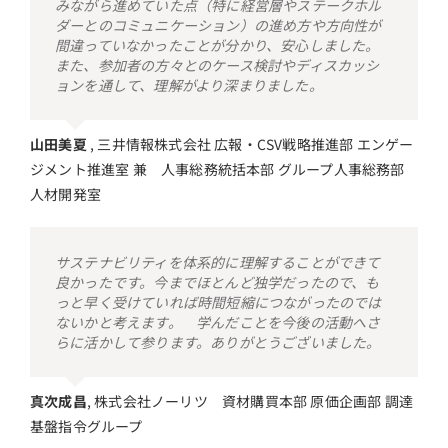
みながら進めていた点（特に経営層やステークホル
ダーとのコミュニケーション）の進め方や方向性が
間違っていなかったことが分かり、安心しました。
また、参加者の方々とのケース検討やディスカッシ
ョンを通して、理解がより深まりました。
山田美夏
,
三井情報株式会社 広報・CSV戦略推進部 エンゲー
ジメント推進室 兼 人事総務統括本部 グループ人事総務部
人材開発室
サステナビリティを体系的に理解することができて
良かったです。今までほとんど独学だったので、も
っと早く受けていれば時間短縮につながったのでは
ないかと考えます。 学んだことを今後の活動へさ
らに活かして参ります。ありがとうございました。
真次成昌
,
株式会社ノーリツ 資材購買本部 原価企画部 調達
基盤指令グループ