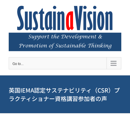
Skip
to
content
Go to...
英国IEMA認定サステナビリティ（CSR）プ
ラクティショナー資格講習参加者の声