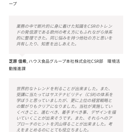
ープ
業務の中で断片的に身に着けた知識をCSRのトレン
ドの発信源である欧州の考え方にもふれながら体系
的に整理できた。同じ悩みを持つ他社の方と思いを
共有したり、知恵を出しあえた。
芝原 佳希
,
ハウス食品グループ本社株式会社CSR部 環境活
動推進課
世界的なトレンドを判ることが出来ました。また、
受講に当たってはサステナビリティ（CSR)の体系を
学ぼうと思っていましたが、更に上位の経営戦略と
の繋がりもクリアになりました。当社が実施してい
くべきこと、進むべき、着手すべき事、デザインを描
いていくことが出来そうです。また、それらへのア
プローチのヒントを沢山得ることが出来ました。考
えをまとめるのにとても役立ちました。