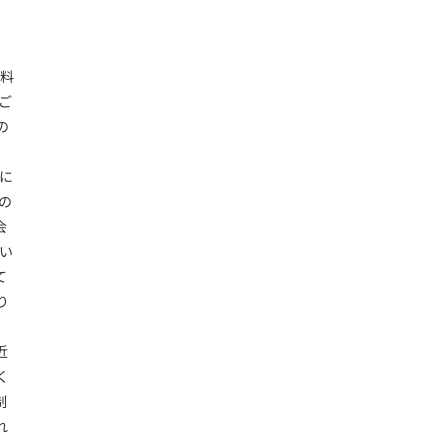
数料
ご
の
、
に
の
会
い
て
り
」
近
く
制
れ