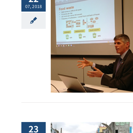
07, 2018
2018.7.23
vision News
l.43: 東京オリン
ラリンピックを
・ゲームに[:]
他ニュース
23