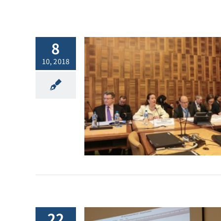
8
10, 2018
018.10.09
vision News
l.44:ビジネスと人
条約の制定の可
 [:]
他ニュース
22