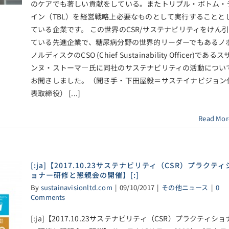
のケアでも著しい貢献をしている。またトリプル・ボトム・
イン（TBL）を経営戦略上必要なものとして実行することと
ている企業です。 この世界のCSR/サステナビリティをけん
ている先進企業で、糖尿病分野の世界的リーダーでもあるノ
ノルディスクのCSO (Chief Sustainability Officer)であるス
ンヌ・ストーマ―氏に同社のサステナビリティの活動につい
お聞きしました。（聞き手・下田屋毅＝サステイナビジョン
表取締役） [...]
Read Mor
[:ja]【2017.10.23サステナビリティ（CSR）プラクティ
ョナー研修と懇親会の開催】[:]
By
sustainavisionltd.com
|
09/10/2017
|
その他ニュース
|
0
Comments
[:ja]【2017.10.23サステナビリティ（CSR）プラクティショ