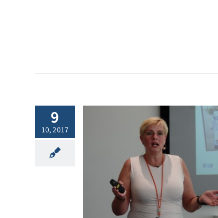
9
10, 2017
 ノルディスクCSO
ストーマー氏イ
ュー[:]
他ニュース