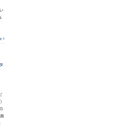
い
ル
e
タ
ビ
ン）
の
業員
全