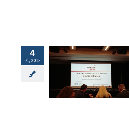
2018.1.5
vision News
4
l.41: 海洋プラス
01, 2018
染に企業はどう
するのか
h.Jan.2018
vision News
Vol.41: How
 tackle ocean
stic[:]
他ニュース