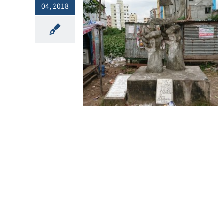
04, 2018
2018.4.24
vision News
l.42: 雇用手数料
代の奴隷制[:]
他ニュース