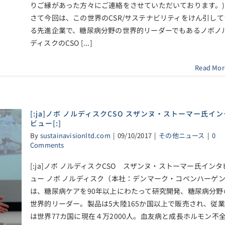
りご縁があった方々にご連絡をさせていただいております。)
さて今回は、この世界のCSR/サステナビリティをけん引して
る先進企業で、糖尿病分野の世界的リーダーでもあるノボノ
ディスクのCSO [...]
Read Mor
[:ja]ノボ ノルディスクCSO スザンヌ・ストーマー氏イン
ビュー[:]
By
sustainavisionltd.com
|
09/10/2017
|
その他ニュース
|
0
Comments
[:ja]ノボ ノルディスクCSO スザンヌ・ストーマー氏インタ
ュー ノボ ノルディスク（本社：デンマーク・コペンハーゲ
は、糖尿病ケアを90年以上にわたって研究開発、糖尿病分野
世界的リーダー。製品は5大陸165か国以上で販売され、従
は世界77カ国に現在４万2000人。血友病と成長ホルモン不