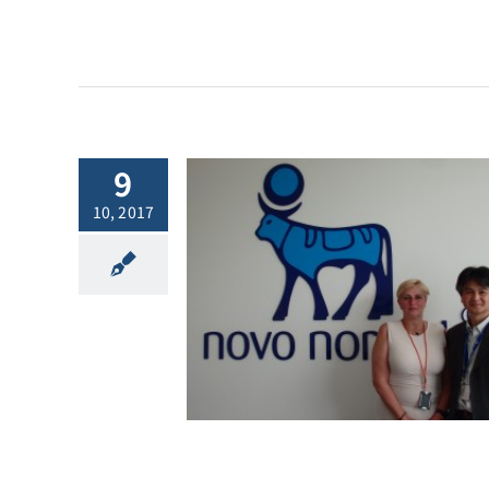
9
10, 2017
017.10.10
vision News
l.40:ノボ ノルデ
インタビュー[:]
他ニュース