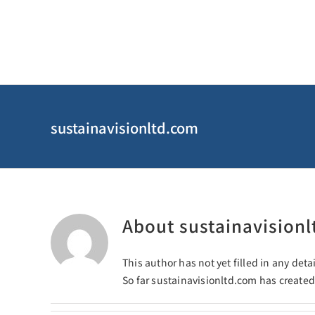
Skip
to
content
sustainavisionltd.com
About
sustainavision
This author has not yet filled in any detai
So far sustainavisionltd.com has created