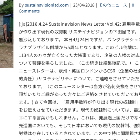
By
sustainavisionltd.com
|
23/04/2018
|
その他ニュース
|
0
Comments
[:ja]2018.4.24 Sustainavision News Letter Vol.42: 雇用手
が作り出す現代の奴隷制 サステイナビジョンの下田屋です。
無沙汰しております。 本日4月24日ですが、バングラデシュ
ラナプラザビル倒壊から5周年となります。このビル倒壊は
1134人の方々が亡くなった大惨事であり、企業の人権の対応
ついて警鐘を鳴らしました。（この続きは編集後記で。） こ
ニュースレターは、欧州・英国ロンドンからCSR（企業の社
的責任）/サステナビリティについて、ご連絡をさせていただ
ております。（このニュースレターは当方が名刺交換をさせ
頂だいたりご縁があった方々にご連絡をさせていただいてお
ます。) さて今回は、「雇用手数料が作り出す現代の奴隷制
をお伝えさせていただきます。現代の奴隷制については、最
耳にする言葉かもしれません。これは、発展途上国だけでな
先進国においても、そして日本においても現代の奴隷制、強
労働は存在しているとされています。この中で特に問題視さ